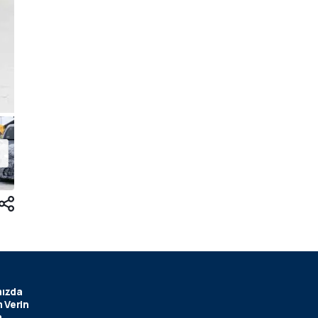
ızda
 Verin
m