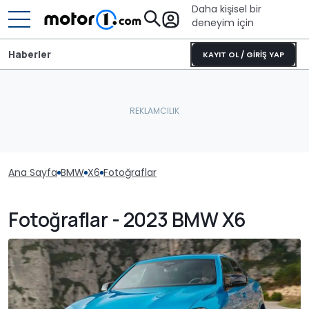
Daha kişisel bir
deneyim için
Haberler
KAYIT OL / GİRİŞ YAP
Ana Sayfa
BMW
X6
Fotoğraflar
Fotoğraflar - 2023 BMW X6