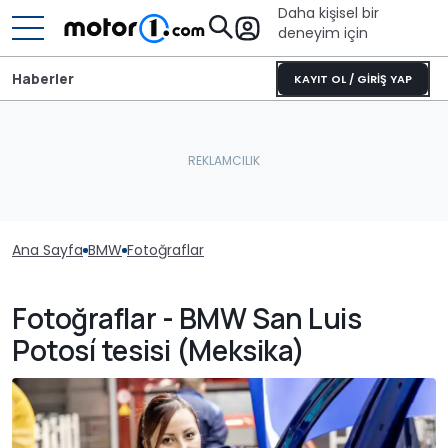
Daha kişisel bir
deneyim için
Haberler
KAYIT OL / GİRİŞ YAP
Ana Sayfa
BMW
Fotoğraflar
Fotoğraflar - BMW San Luis
Potosí tesisi (Meksika)