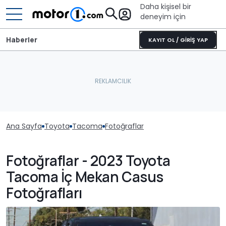
Daha kişisel bir
deneyim için
Haberler
KAYIT OL / GİRİŞ YAP
Ana Sayfa
Toyota
Tacoma
Fotoğraflar
Fotoğraflar - 2023 Toyota
Tacoma İç Mekan Casus
Fotoğrafları