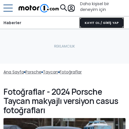
Daha kişisel bir
deneyim için
Haberler
KAYIT OL / GİRİŞ YAP
Ana Sayfa
Porsche
Taycan
Fotoğraflar
Fotoğraflar - 2024 Porsche
Taycan makyajlı versiyon casus
fotoğrafları