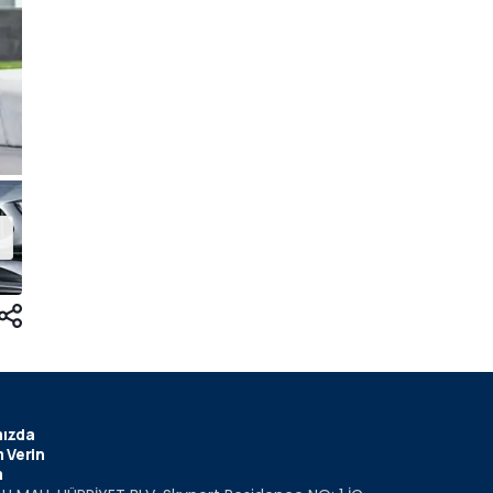
ızda
 Verin
m