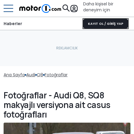
Daha kişisel bir
deneyim için
Haberler
KAYIT OL / GİRİŞ YAP
Ana Sayfa
Audi
Q8
Fotoğraflar
Fotoğraflar - Audi Q8, SQ8
makyajlı versiyona ait casus
fotoğrafları