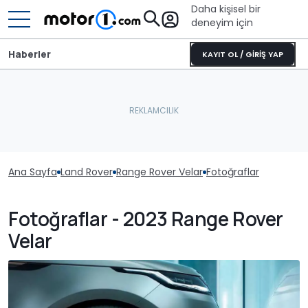
Daha kişisel bir
deneyim için
Haberler
KAYIT OL / GİRİŞ YAP
Ana Sayfa
Land Rover
Range Rover Velar
Fotoğraflar
Fotoğraflar - 2023 Range Rover
Velar