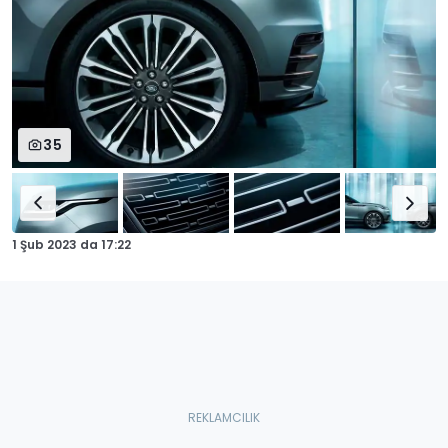
35
1 Şub 2023
da
17:22