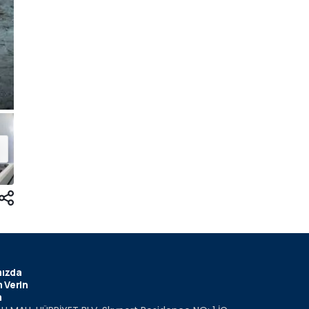
ızda
 Verin
m