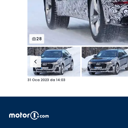
28
31 Oca 2023
da
14:03