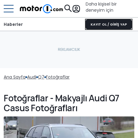
Daha kişisel bir
deneyim için
Haberler
KAYIT OL / GİRİŞ YAP
Ana Sayfa
Audi
Q7
Fotoğraflar
Fotoğraflar - Makyajlı Audi Q7
Casus Fotoğrafları