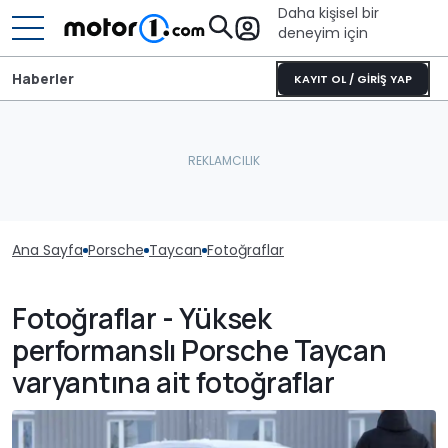
Daha kişisel bir
deneyim için
Haberler
KAYIT OL / GİRİŞ YAP
Ana Sayfa
Porsche
Taycan
Fotoğraflar
Fotoğraflar - Yüksek
performanslı Porsche Taycan
varyantına ait fotoğraflar