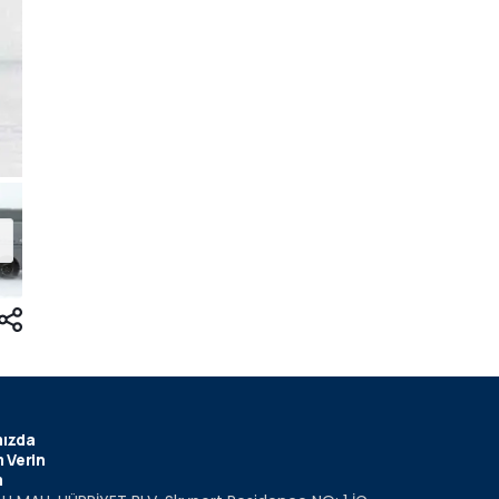
ızda
 Verin
m