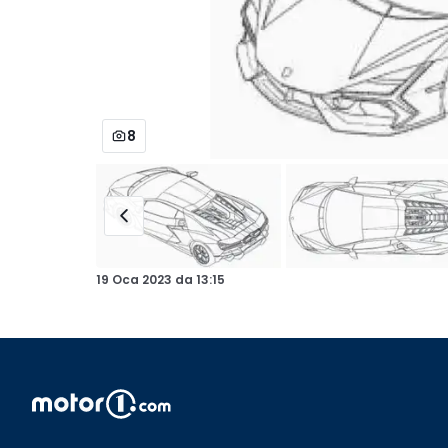
8
19 Oca 2023
da
13:15