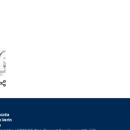
ızda
 Verin
m