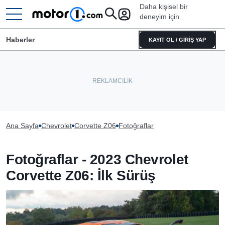
Daha kişisel bir
deneyim için
Haberler
KAYIT OL / GİRİŞ YAP
Ana Sayfa
Chevrolet
Corvette Z06
Fotoğraflar
Fotoğraflar - 2023 Chevrolet
Corvette Z06: İlk Sürüş