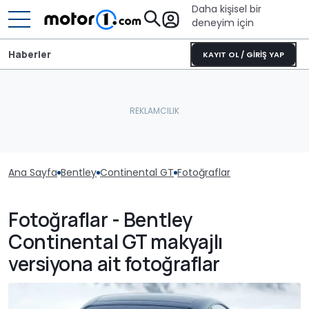
Daha kişisel bir
deneyim için
Haberler
KAYIT OL / GİRİŞ YAP
Ana Sayfa
Bentley
Continental GT
Fotoğraflar
Fotoğraflar - Bentley
Continental GT makyajlı
versiyona ait fotoğraflar