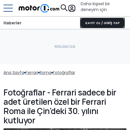
Daha kişisel bir
deneyim için
Haberler
KAYIT OL / GİRİŞ YAP
Ana Sayfa
Ferrari
Roma
Fotoğraflar
Fotoğraflar - Ferrari sadece bir
adet üretilen özel bir Ferrari
Roma ile Çin'deki 30. yılını
kutluyor