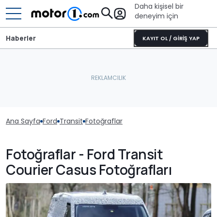
Daha kişisel bir
deneyim için
Haberler
KAYIT OL / GİRİŞ YAP
Ana Sayfa
Ford
Transit
Fotoğraflar
Fotoğraflar - Ford Transit
Courier Casus Fotoğrafları