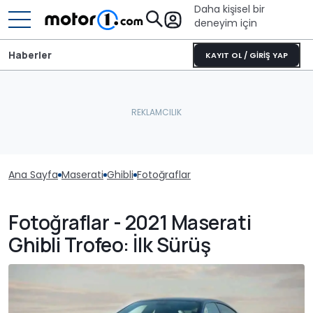
Daha kişisel bir
deneyim için
Haberler
KAYIT OL / GİRİŞ YAP
Ana Sayfa
Maserati
Ghibli
Fotoğraflar
Fotoğraflar - 2021 Maserati
Ghibli Trofeo: İlk Sürüş