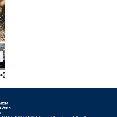
ızda
 Verin
m