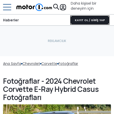
Daha kişisel bir
deneyim için
Haberler
KAYIT OL / GİRİŞ YAP
Ana Sayfa
Chevrolet
Corvette
Fotoğraflar
Fotoğraflar - 2024 Chevrolet
Corvette E-Ray Hybrid Casus
Fotoğrafları