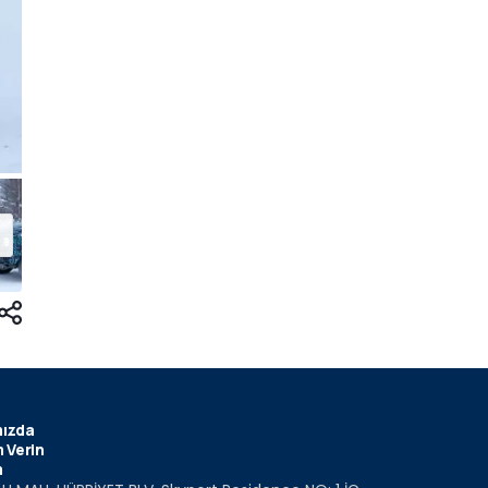
ızda
 Verin
m