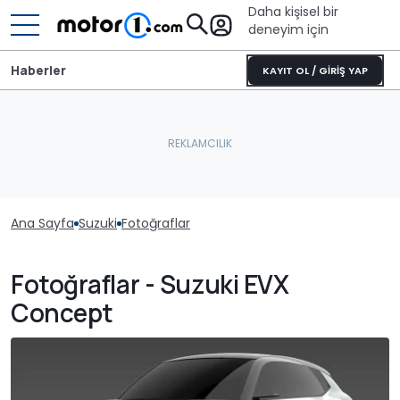
Daha kişisel bir
deneyim için
Haberler
KAYIT OL / GİRİŞ YAP
Ana Sayfa
Suzuki
Fotoğraflar
Fotoğraflar - Suzuki EVX
Concept