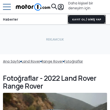
Daha kişisel bir
deneyim için
Haberler
KAYIT OL / GİRİŞ YAP
Ana Sayfa
Land Rover
Range Rover
Fotoğraflar
Fotoğraflar - 2022 Land Rover
Range Rover