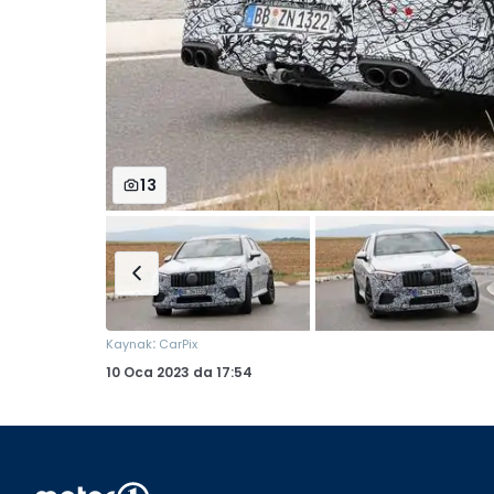
13
:
Kaynak
CarPix
10 Oca 2023
da
17:54