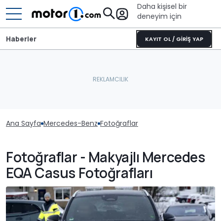
Daha kişisel bir
deneyim için
Haberler
KAYIT OL / GİRİŞ YAP
Ana Sayfa
Mercedes-Benz
Fotoğraflar
Fotoğraflar - Makyajlı Mercedes
EQA Casus Fotoğrafları