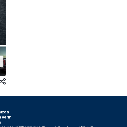
ızda
 Verin
m