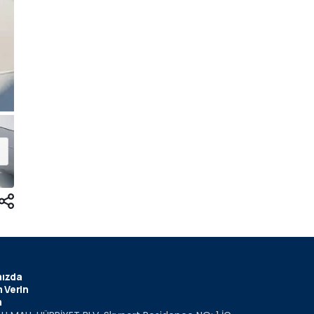
ızda
 Verin
m