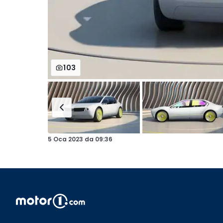
103
5 Oca 2023
da
09:36