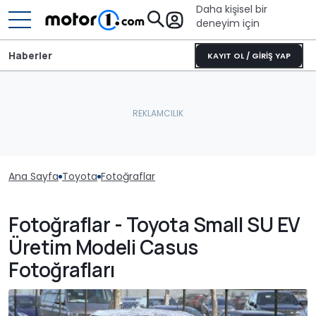
Daha kişisel bir
deneyim için
Haberler
KAYIT OL / GİRİŞ YAP
Ana Sayfa
Toyota
Fotoğraflar
Fotoğraflar - Toyota Small SU EV
Üretim Modeli Casus
Fotoğrafları