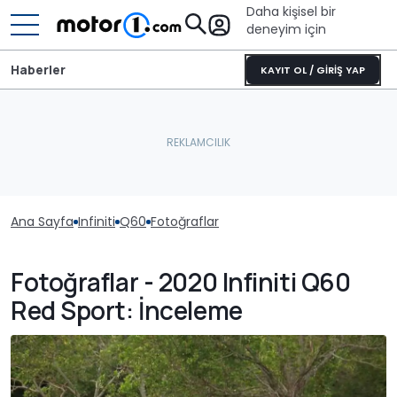
Daha kişisel bir
deneyim için
Haberler
KAYIT OL / GİRİŞ YAP
Ana Sayfa
Infiniti
Q60
Fotoğraflar
Fotoğraflar - 2020 Infiniti Q60
Red Sport: İnceleme