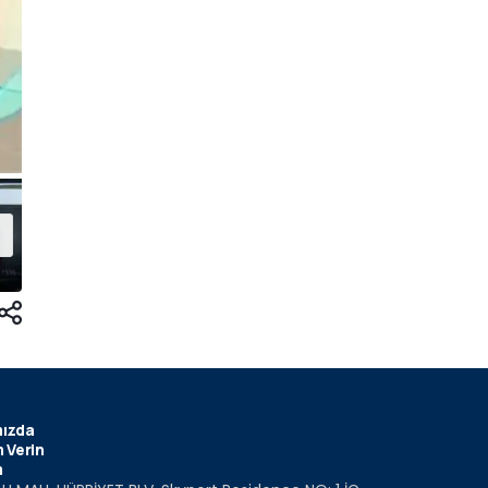
ızda
 Verin
m