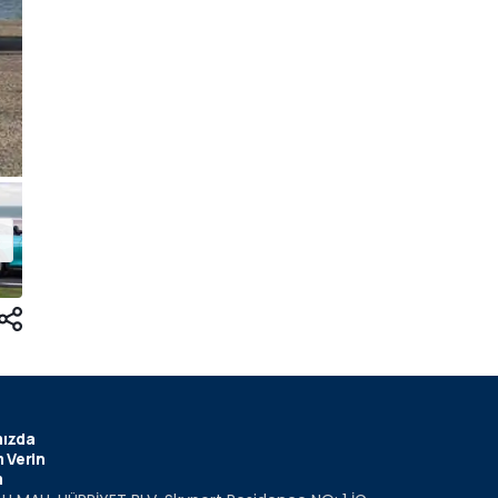
ızda
 Verin
m