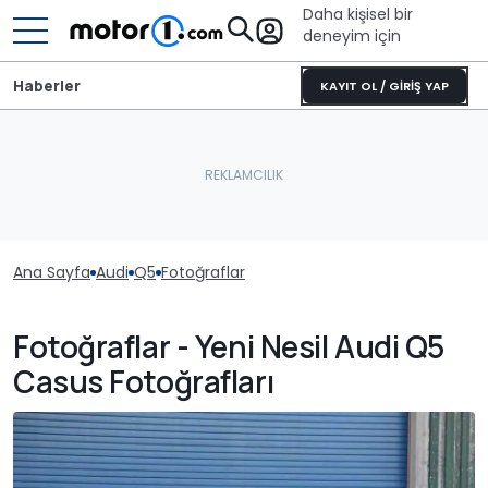
Daha kişisel bir
deneyim için
Haberler
KAYIT OL / GİRİŞ YAP
Ana Sayfa
Audi
Q5
Fotoğraflar
Fotoğraflar - Yeni Nesil Audi Q5
Casus Fotoğrafları