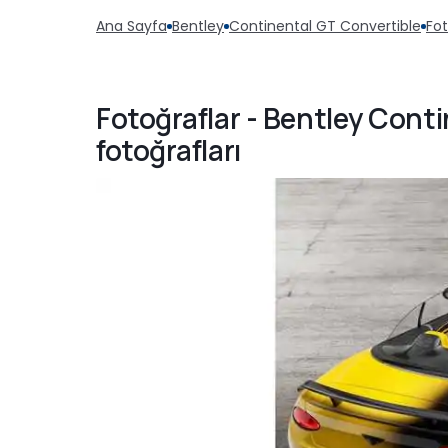
Ana Sayfa
Bentley
Continental GT Convertible
Fot
Fotoğraflar - Bentley Cont
fotoğrafları