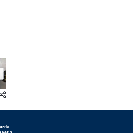
ızda
 Verin