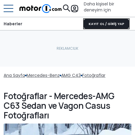
Daha kişisel bir
deneyim için
Haberler
KAYIT OL / GİRİŞ YAP
Ana Sayfa
Mercedes-Benz
AMG C43
Fotoğraflar
Fotoğraflar - Mercedes-AMG
C63 Sedan ve Vagon Casus
Fotoğrafları