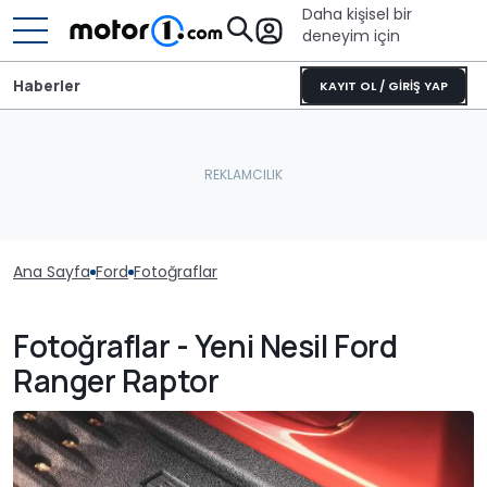
Daha kişisel bir
deneyim için
Haberler
KAYIT OL / GİRİŞ YAP
Ana Sayfa
Ford
Fotoğraflar
Fotoğraflar - Yeni Nesil Ford
Ranger Raptor