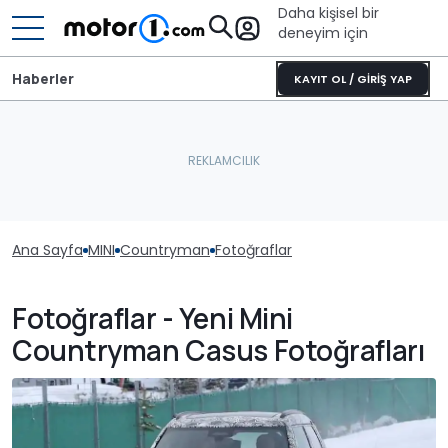
Daha kişisel bir
deneyim için
Haberler
KAYIT OL / GİRİŞ YAP
Ana Sayfa
MINI
Countryman
Fotoğraflar
Fotoğraflar - Yeni Mini
Countryman Casus Fotoğrafları