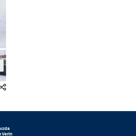
ızda
 Verin