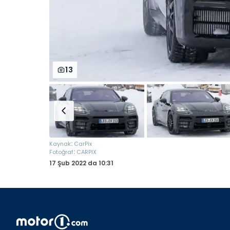
13
:
Kaynak
CarPix
:
Fotoğraf
CARPIX
17 Şub 2022
da
10:31