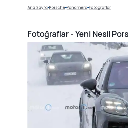
Ana Sayfa
Porsche
Panamera
Fotoğraflar
Fotoğraflar - Yeni Nesil Po