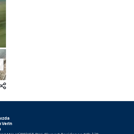
ızda
 Verin
m