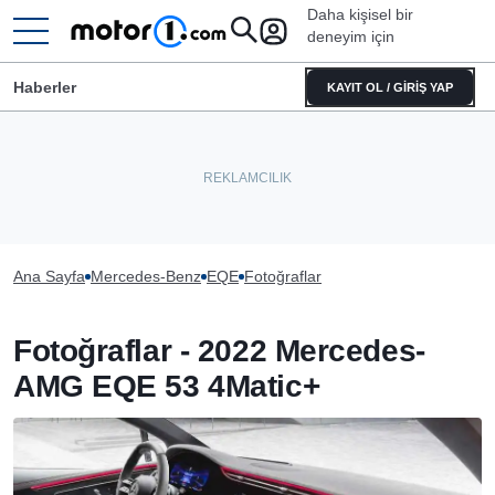
Daha kişisel bir
deneyim için
Haberler
KAYIT OL / GİRİŞ YAP
Ana Sayfa
Mercedes-Benz
EQE
Fotoğraflar
Fotoğraflar - 2022 Mercedes-
AMG EQE 53 4Matic+