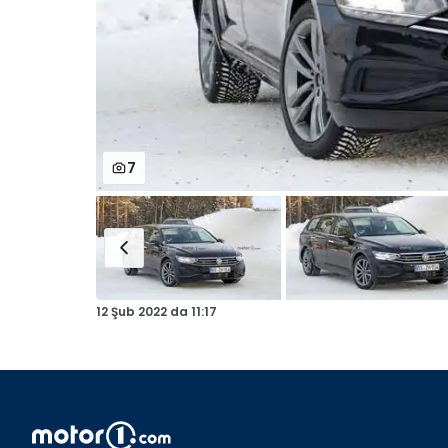
7
12 Şub 2022
da
11:17