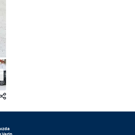
ızda
 Verin