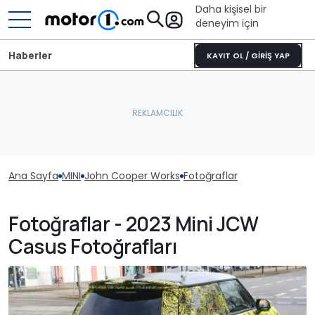
Daha kişisel bir
deneyim için
Haberler
KAYIT OL / GİRİŞ YAP
Ana Sayfa
MINI
John Cooper Works
Fotoğraflar
Fotoğraflar - 2023 Mini JCW
Casus Fotoğrafları