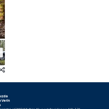
ızda
 Verin
m