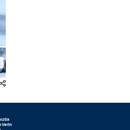
ızda
 Verin
m