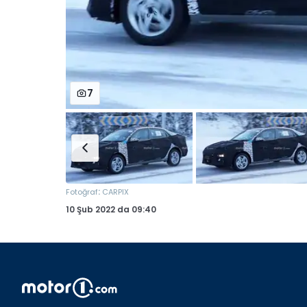
7
:
Fotoğraf
CARPIX
10 Şub 2022
da
09:40