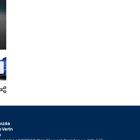
ızda
 Verin
m