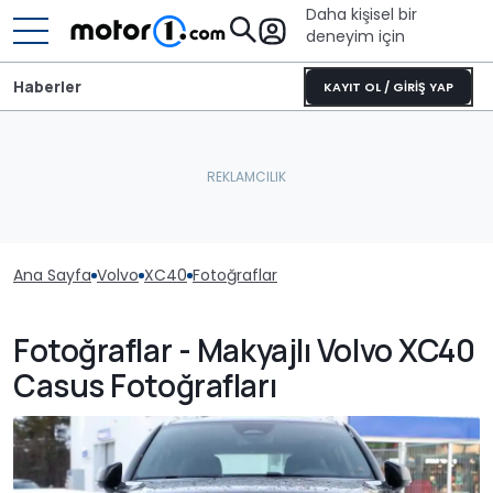
Daha kişisel bir
deneyim için
Haberler
KAYIT OL / GİRİŞ YAP
Ana Sayfa
Volvo
XC40
Fotoğraflar
Fotoğraflar - Makyajlı Volvo XC40
Casus Fotoğrafları