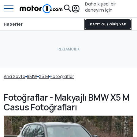
Daha kişisel bir
deneyim için
Haberler
KAYIT OL / GİRİŞ YAP
Ana Sayfa
BMW
X5 M
Fotoğraflar
Fotoğraflar - Makyajlı BMW X5 M
Casus Fotoğrafları