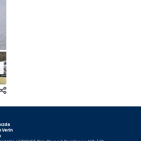
ızda
 Verin
m