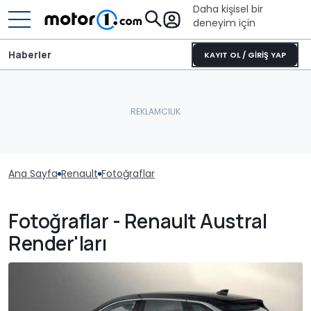
Daha kişisel bir
deneyim için
Haberler
KAYIT OL / GİRİŞ YAP
Ana Sayfa
Renault
Fotoğraflar
Fotoğraflar - Renault Austral
Render'ları