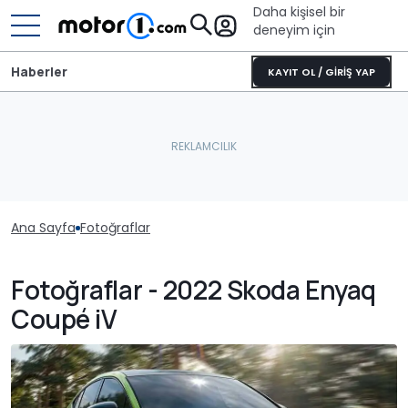
Daha kişisel bir
deneyim için
Haberler
KAYIT OL / GİRİŞ YAP
Ana Sayfa
Fotoğraflar
Fotoğraflar - 2022 Skoda Enyaq
Coupé iV